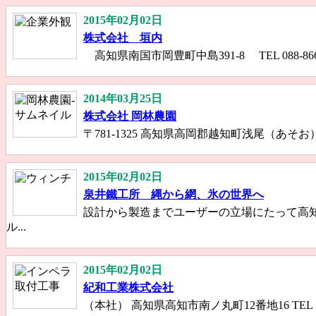
2015年02月02日
株式会社 垣内
高知県南国市岡豊町中島391-8 TEL 088-866-28
2014年03月25日
株式会社 岡林農園
〒781-1325 高知県高岡郡越知町浅尾（あそお）750番地 Te
2015年02月02日
泉井鐵工所 縄から網、氷の世界へ
設計から製造までユーザーの立場にたって高知県室戸市
ル...
2015年02月02日
紀和工業株式会社
（本社） 高知県高知市南ノ丸町12番地16 TEL 088‐