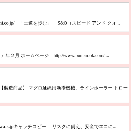
kiuchi.co.jp/ 「王道を歩む」 S&Q（スピード アンド クォ...
２月 ホームページ http://www.buntan-ok.com/ ...
-2114【製造商品】 マグロ延縄用漁撈機械、ラインホーラー トロー
www.kiwa-k.jpキャッチコピー リスクに備え、安全でエコに...