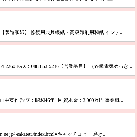
7858 【製造和紙】 修復用典具帳紙・高級印刷用和紙 インテ...
FAX：088-863-5236【営業品目】 （各種電気めっき...
代表取締役：山中英作 設立：昭和46年1月 資本金：2,000万円 事業概...
jp/~sakatetu/index.html●キャッチコピー 磨き...