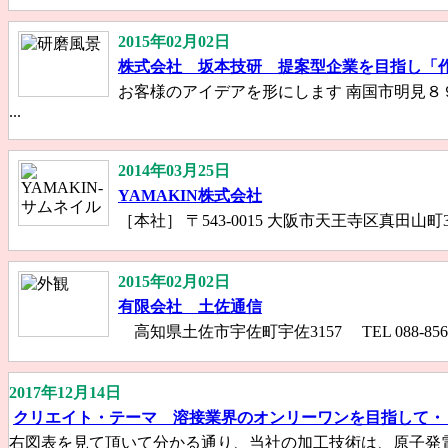
2015年02月02日
株式会社 坂本技研 提案型企業を目指し「
お客様のアイデアを形にします 南国市明見８９８－２
...
2014年03月25日
YAMAKIN株式会社
［本社］ 〒543-0015 大阪市天王寺区真田山町3番7号 
2015年02月02日
有限会社 土佐通信
高知県土佐市宇佐町宇佐3157 TEL 088-856-3
2017年12月14日
クリエイト・テーマ 溶接業界のオンリーワンを目指して・
右図表を見て頂いて分かる通り、当社の加工技術は、原子発電