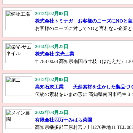
2015年02月02日
株式会社トミナガ お客様のニーズにNOと
お客様のニーズに対してNOと言わない企業として 高知県
2014年03月25日
株式会社 栄光工業
〒783-0023 高知県南国市廿枝（はたえだ）1307番地 Te
2015年02月02日
高知石灰工業 天然素材を生かした製品づ
伝統の素材をいまの形に 高知県南国市稲生３１４３番地
2022年03月22日
有限会社四万十みはら菜園
高知県幡多郡三原村宮ノ川1270番地11 TEL 0880317