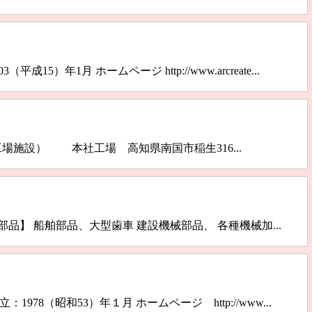
（平成15）年1月 ホームページ http://www.arcreate...
um.co.jp （工場施設） 本社工場 高知県南国市稲生316...
 【製造部品】 船舶部品、大型歯車 建設機械部品、 各種機械加...
月 設立：1978（昭和53）年１月 ホームページ http://www...