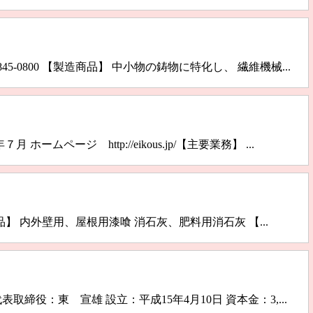
845-0800 【製造商品】 中小物の鋳物に特化し、 繊維機械...
７月 ホームページ http://eikous.jp/【主要業務】 ...
製造商品】 内外壁用、屋根用漆喰 消石灰、肥料用消石灰 【...
en.com/代表取締役：東 宣雄 設立：平成15年4月10日 資本金：3,...