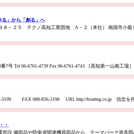
作る」から「創る」へ
５ テクノ高知工業団地 A－２（本社） 南国市小籠９４１番地６（本部）
Tel 06-6761-4739 Fax 06-6761-4743 ［高知第一山南工
199 FAX 088-856-3198 URL http://boating.c
・・
所設 備部品や防衛省関連機器部品から、テーマパーク遊具部品、