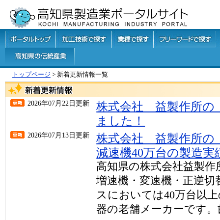
トップページ
> 新着更新情報一覧
2026年07月22日更新
株式会社 益製作所の
ました！
2026年07月13日更新
株式会社 益製作所の
減速機40万台の製造
高知県の株式会社益製作所
増速機・変速機・正逆切
スにおいては40万台以
器の老舗メーカーです。歯