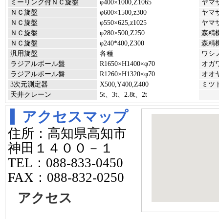
ミーリング付ＮＣ旋盤
φ400×1000,Z1065
ヤマザ
ＮＣ旋盤
φ600×1500,z300
ヤマ
ＮＣ旋盤
φ550×625,z1025
ヤマザ
ＮＣ旋盤
φ280×500,Z250
森精機
ＮＣ旋盤
φ240*400,Z300
森精機
汎用旋盤
各種
ワシ
ラジアルボール盤
R1650×H1400×φ70
オガワ
ラジアルボール盤
R1260×H1320×φ70
オオヤ
3次元測定器
X500,Y400,Z400
ミツト
天井クレーン
5t、3t、2.8t、2t
アクセスマップ
住所：高知県高知市
神田１４００－１
TEL：088-833-0450
FAX：088-832-0250
アクセス