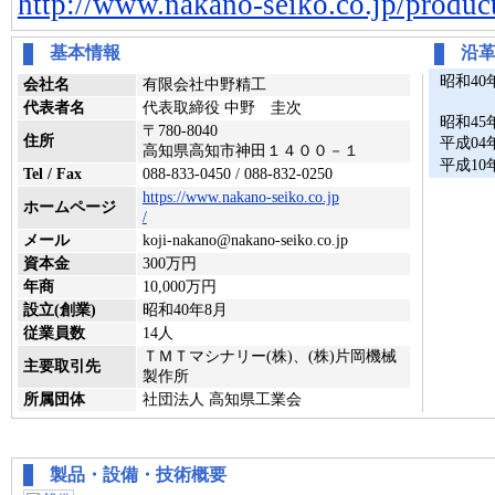
http://www.nakano-seiko.co.jp/produc
基本情報
沿
昭和40
会社名
有限会社中野精工
代表者名
代表取締役 中野 圭次
昭和45
〒780-8040
住所
平成04
高知県高知市神田１４００－１
平成10
Tel / Fax
088-833-0450 / 088-832-0250
https://www.nakano-seiko.co.jp
ホームページ
/
メール
koji-nakano@nakano-seiko.co.jp
資本金
300万円
年商
10,000万円
設立(創業)
昭和40年8月
従業員数
14人
ＴＭＴマシナリー(株)、(株)片岡機械
主要取引先
製作所
所属団体
社団法人 高知県工業会
製品・設備・技術概要