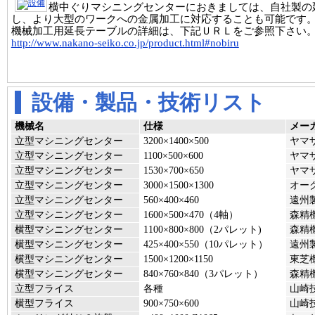
横中ぐりマシニングセンターにおきましては、自社製の
し、より大型のワークへの金属加工に対応することも可能です
機械加工用延長テーブルの詳細は、下記ＵＲＬをご参照下さい
http://www.nakano-seiko.co.jp/product.html#nobiru
設備・製品・技術リスト
機械名
仕様
メー
立型マシニングセンター
3200×1400×500
ヤマザ
立型マシニングセンター
1100×500×600
ヤマザ
立型マシニングセンター
1530×700×650
ヤマザ
立型マシニングセンター
3000×1500×1300
オーク
立型マシニングセンター
560×400×460
遠州製
立型マシニングセンター
1600×500×470（4軸）
森精機
横型マシニングセンター
1100×800×800（2パレット)
森精機
横型マシニングセンター
425×400×550（10パレット）
遠州製
横型マシニングセンター
1500×1200×1150
東芝機
横型マシニングセンター
840×760×840（3パレット）
森精機
立型フライス
各種
山崎技
横型フライス
900×750×600
山崎技