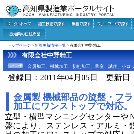
トップページ
>
新着更新情報一覧
> 有限会社中野精工
有限会社中野精工
金属加工、機械加工、切削加工、量産、試作、小ロット
登録日：2011年04月05日 更新日
金属製 機械部品の旋盤・フ
加工にワンストップで対応。
立型・横型マシニングセンターや
盤により、ステンレス・アルミ・