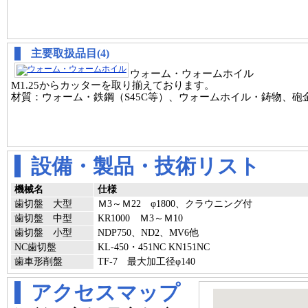
主要取扱品目(4)
ウォーム・ウォームホイル
M1.25からカッターを取り揃えております。
材質：ウォーム・鉄鋼（S45C等）、ウォームホイル・鋳物、砲
設備・製品・技術リスト
機械名
仕様
歯切盤 大型
Ｍ3～Ｍ22 φ1800、クラウニング付
歯切盤 中型
KR1000 Ｍ3～Ｍ10
歯切盤 小型
NDP750、ND2、MV6他
NC歯切盤
KL-450・451NC KN151NC
歯車形削盤
TF-7 最大加工径φ140
アクセスマップ