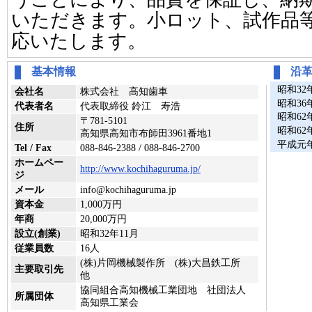
いただきます。小ロット、試作品
応いたします。
基本情報
沿
昭和32
会社名
株式会社 高知歯車
昭和36
代表者名
代表取締役 鈴江 寿浩
昭和62
〒781-5101
住所
昭和62
高知県高知市布師田3961番地1
平成元
Tel / Fax
088-846-2388 / 088-846-2700
ホームペー
http://www.kochihaguruma.jp/
ジ
メール
info@kochihaguruma.jp
資本金
1,000万円
年商
20,000万円
設立(創業)
昭和32年11月
従業員数
16人
(株)片岡機械製作所 (株)大昌鉄工所
主要取引先
他
協同組合高知機械工業団地 社団法人
所属団体
高知県工業会