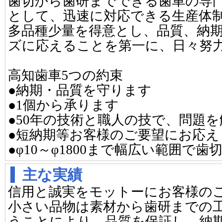
歯切から歯研までできる歯車の専
として、迅速に対応できる生産体
多品種少量を得意とし、品質、納
ズに応えることを第一に、日々努
高知歯車5つの約束
●納期・品質を守ります
●1個から承ります
●50年の技術と職人の技で、問題
●短納期等お客様のご要望にお応え
●φ10～φ1800まで幅広い範囲で
主な実績
信用と誠実をモットーにお客様の
小さい品物は素材から歯研までの
うことにより、品質を保証し、納