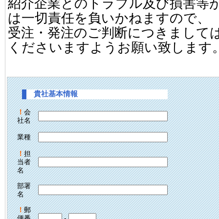
紹介企業とのトラブル及び損害等
は一切責任を負いかねますので、
受注・発注のご判断につきまして
くださいますようお願い致します
貴社基本情報
！
会
社名
業種
！
担
当者
名
部署
名
！
郵
便番
-