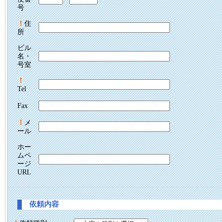
号
！
住
所
ビル
名・
号室
！
Tel
Fax
！
メ
ール
ホー
ムペ
ージ
URL
依頼内容