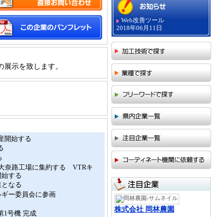
Web改善ツール
2018年06月11日
ラの展示を致します。
産開始する
る
る
大奈路工場に集約する VTRキ
開始する
業となる
ルギー委員会に参画
株式会社 岡林農園
 第1号機 完成