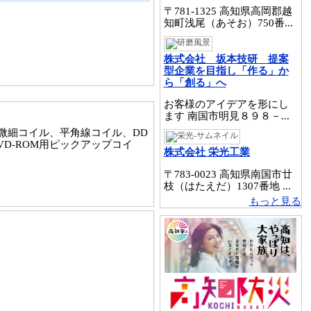
〒781-1325 高知県高岡郡越
知町浅尾（あそお）750番...
株式会社 坂本技研 提案
型企業を目指し「作る」か
ら「創る」へ
お客様のアイデアを形にし
ます 南国市明見８９８－...
微細コイル、平角線コイル、DD
D-ROM用ピックアップコイ
株式会社 栄光工業
〒783-0023 高知県南国市廿
枝（はたえだ）1307番地 ...
もっと見る