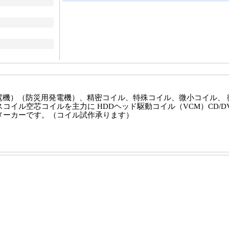
機）（防災用発電機）、精密コイル、特殊コイル、微小コイル、 
イル空芯コイルを主力に HDDヘッド駆動コイル（VCM）CD/DV
メーカーです。（コイル試作承ります）