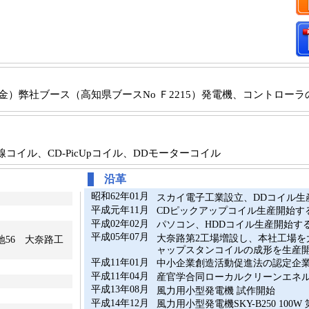
日（金）弊社ブース（高知県ブースNo Ｆ2215）発電機、コントロー
イル、CD-PicUpコイル、DDモーターコイル
沿革
昭和62年01月
スカイ電子工業設立、DDコイル生
平成元年11月
CDピックアップコイル生産開始す
平成02年02月
パソコン、HDDコイル生産開始す
平成05年07月
大奈路第2工場増設し、本社工場を
地56 大奈路工
ャップスタンコイルの成形を生産
平成11年01月
中小企業創造活動促進法の認定企
平成11年04月
産官学合同ローカルクリーンエネ
平成13年08月
風力用小型発電機 試作開始
平成14年12月
風力用小型発電機SKY-B250 100W