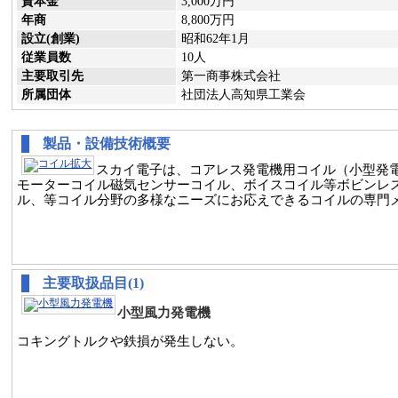
資本金
3,000万円
年商
8,800万円
設立(創業)
昭和62年1月
従業員数
10人
主要取引先
第一商事株式会社
所属団体
社団法人高知県工業会
製品・設備技術概要
スカイ電子は、コアレス発電機用コイル（小型発電
モーターコイル磁気センサーコイル、ボイスコイル等ボビンレスコ
ル、等コイル分野の多様なニーズにお応えできるコイルの専門
主要取扱品目(1)
小型風力発電機
コキングトルクや鉄損が発生しない。