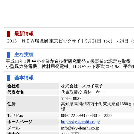
最新情報
2013 ＮＥＷ環境展 東京ビックサイト5月21日（火）～24
主な実績
平成11年1月 中小企業創造技術研究開発支援事業の認定を取得
小型風力発電機、教材用発電機、HDDヘッド駆動コイル、平角線コ
基本情報
会社名
株式会社 スカイ電子
代表者名
代表取締役 廣林 孝一
〒786-0027
住所
高知県高岡郡四万十町東大奈路1380番
場
Tel / Fax
0880-22-3993 / 0880-22-2332
ホームページ
http://sky-denshi.co.jp/
メール
info@sky-denshi.co.jp