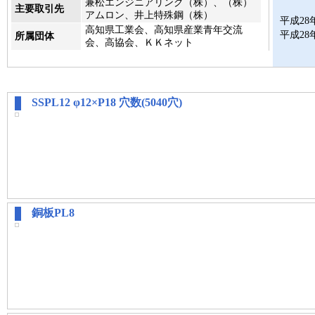
兼松エンジニアリング（株）、（株）
主要取引先
アムロン、井上特殊鋼（株）
平成28
高知県工業会、高知県産業青年交流
平成28
所属団体
会、高協会、ＫＫネット
SSPL12 φ12×P18 穴数(5040穴)
銅板PL8