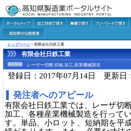
トップページ
> 有限会社日鉄工業
有限会社日鉄工業
レーザー切断,切板,加工,産業機械製造
登録日：2017年07月14日 更新日
発注者へのアピール
有限会社日鉄工業では、レーザ切
加工、各種産業機械製造を行って
す。単品、小ロット、短納期を平成