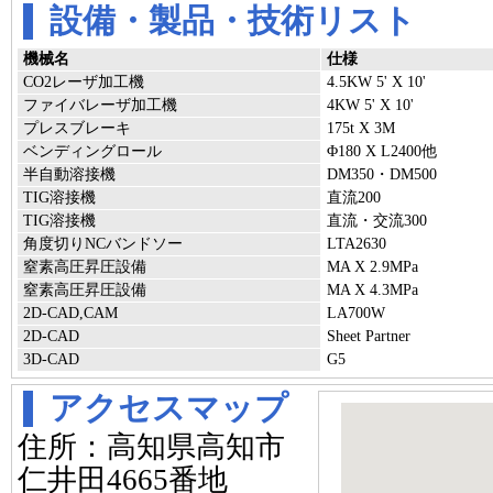
設備・製品・技術リスト
機械名
仕様
CO2レーザ加工機
4.5KW 5' X 10'
ファイバレーザ加工機
4KW 5' X 10'
プレスブレーキ
175t X 3M
ベンディングロール
Φ180 X L2400他
半自動溶接機
DM350・DM500
TIG溶接機
直流200
TIG溶接機
直流・交流300
角度切りNCバンドソー
LTA2630
窒素高圧昇圧設備
MA X 2.9MPa
窒素高圧昇圧設備
MA X 4.3MPa
2D-CAD,CAM
LA700W
2D-CAD
Sheet Partner
3D-CAD
G5
アクセスマップ
住所：高知県高知市
仁井田4665番地