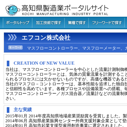
エフコン株式会社
マスフローコントローラー、マスフローメーター、ガス
CREATION OF NEW VALUE
当社は、マスフローコントローラーを中心とした流量計測制御
マスフローコントローラーとは、気体の質量流量を計測するこ
られるプロセスには欠かせないものですが、高価な機器である
当社のマスフロ－コントローラーは、基本性能を追求した独自
と信頼性を高めています。各種プロセスや設備装置への搭載、
マスフローコントローラー／ガス混合器／流量計などの流量制
さい。
主な実績
2015年01月 2014年度高知県地場産業奨励賞を受賞しました
2014年06月 高知県産業振興センター外商支援対象企業として
2014年01月 高知市起業支援型雇用創造事業に選定されました。