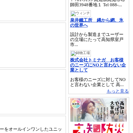
師田3948番地１ Tel 088-...
泉井鐵工所 縄から網、氷
の世界へ
設計から製造までユーザー
の立場にたって高知県室戸
市...
株式会社トミナガ お客様
のニーズにNOと言わない企
業として
お客様のニーズに対してNO
と言わない企業として 高...
もっと見る
サーをオールインワンしたユニッ