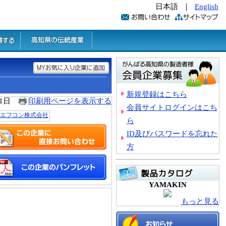
日本語
｜
English
新規登録はこちら
31日
印刷用ページを表示する
会員サイトログインはこち
ら
ID及びパスワードを忘れた
方
YAMAKIN
もっと見る