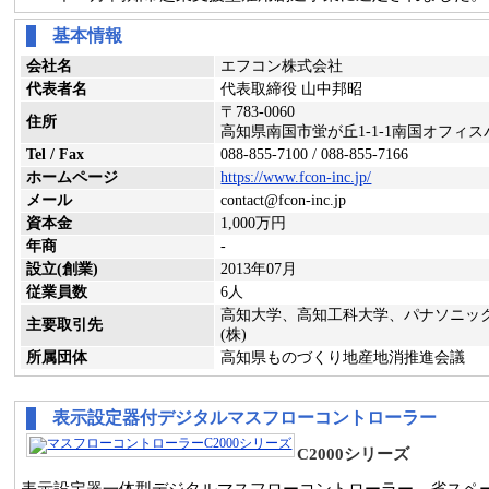
基本情報
会社名
エフコン株式会社
代表者名
代表取締役 山中邦昭
〒783-0060
住所
高知県南国市蛍が丘1-1-1南国オフィ
Tel / Fax
088-855-7100 / 088-855-7166
ホームページ
https://www.fcon-inc.jp/
メール
contact@fcon-inc.jp
資本金
1,000万円
年商
-
設立(創業)
2013年07月
従業員数
6人
高知大学、高知工科大学、パナソニック
主要取引先
(株)
所属団体
高知県ものづくり地産地消推進会議
表示設定器付デジタルマスフローコントローラー
C2000シリーズ
表示設定器一体型デジタルマスフローコントローラー。省スペ