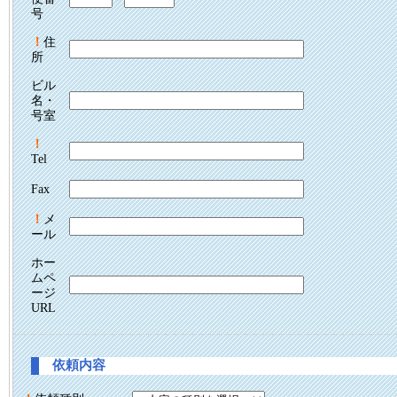
号
！
住
所
ビル
名・
号室
！
Tel
Fax
！
メ
ール
ホー
ムペ
ージ
URL
依頼内容