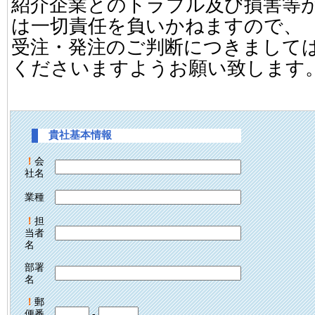
紹介企業とのトラブル及び損害等
は一切責任を負いかねますので、
受注・発注のご判断につきまして
くださいますようお願い致します
貴社基本情報
！
会
社名
業種
！
担
当者
名
部署
名
！
郵
便番
-