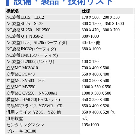
設備・製品・技術リスト
機械名
仕様
NC旋盤LB15、LB12
170Ｘ500、200Ｘ350
NC旋盤SL25、SL35
300Ｘ1500、350Ｘ1500
NC旋盤SL250、NL2500
390Ｘ470、300Ｘ700
NC旋盤ＱＴＮ350-2
380×1000
NC旋盤TL-3、SL20(バーフィダ)
40×150 他
NC旋盤JNC32(バーフィダ)
380Ｘ1000
NC旋盤TMC15(バーフィダ)
NC旋盤CL2000(ガントリ)
100Ｘ120
立型MC MCV410
700Ｘ400Ｘ500
立型MC PCV40
550Ｘ400Ｘ400
立型MC SV503、503
800Ｘ500Ｘ500
立型MC MV550
1000Ｘ550Ｘ550
立型MC CV550、NV5000α1
1000Ｘ500Ｘ500
横型MC HMC40(10パレット)
350Ｘ350Ｘ400
簡易NCフライス YZ8WR、CR
850Ｘ400Ｘ520
汎用フライス YZ8C、YZ8 他
850Ｘ400Ｘ520 他
汎用旋盤
5尺
センタリングマシン
105×1000
ブレーキ RC100