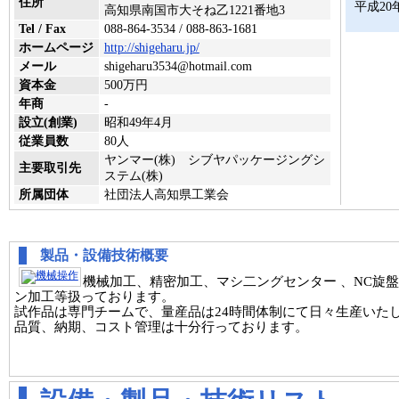
住所
平成20
高知県南国市大そね乙1221番地3
Tel / Fax
088-864-3534 / 088-863-1681
ホームページ
http://shigeharu.jp/
メール
shigeharu3534@hotmail.com
資本金
500万円
年商
-
設立(創業)
昭和49年4月
従業員数
80人
ヤンマー(株) シブヤパッケージングシ
主要取引先
ステム(株)
所属団体
社団法人高知県工業会
製品・設備技術概要
機械加工、精密加工、マシ二ングセンター 、NC旋盤 
ン加工等扱っております。
試作品は専門チームで、量産品は24時間体制にて日々生産いた
品質、納期、コスト管理は十分行っております。