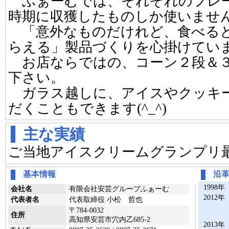
ふぁーむでは、それぞれのフレー
時期に収獲したものしか使いませ
「意外なものだけれど、食べると
らえる」製品づくりを心掛けてい
お店ならではの、コーン２段＆３
下さい。
ガラス越しに、アイスやクッキー
だくこともできます(^_^)
主な実績
ご当地アイスクリームグランプリ
基本情報
沿
1998年
会社名
有限会社安芸グループふぁーむ
2012年
代表者名
代表取締役 小松 哲也
〒784-0032
住所
高知県安芸市穴内乙685-2
2013年