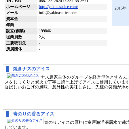
Tel / Fax
0887-35-2620 / 0887-35-3671
ホームページ
http://yakinasu-ice.com/
2016年
メール
info@yakinasu-ice.com
資本金
-
年商
-
設立(創業)
1998年
従業員数
2人
主要取引先
-
所属団体
-
焼きナスのアイス
ナス農家主体のグループを経営母体とするふ
スをじっくりと炭火で丁寧に焼き上げてアイスに使用していま
香ばしいおこげの風味、意外性の美味しさに、先様の笑顔が浮
青のりの香るアイス
青のりアイスの原料に室戸海洋深層水で栽
しています。