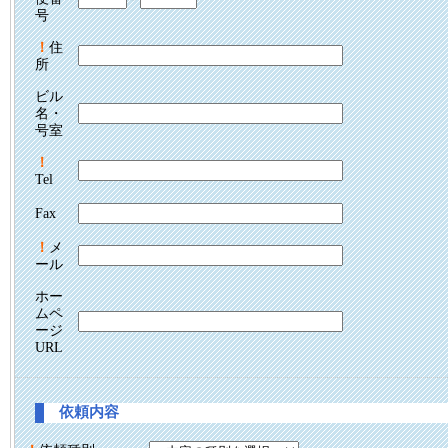
号
！
住
所
ビル
名・
号室
！
Tel
Fax
！
メ
ール
ホー
ムペ
ージ
URL
依頼内容