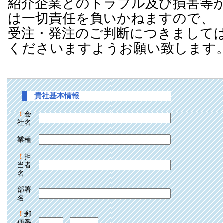
紹介企業とのトラブル及び損害等
は一切責任を負いかねますので、
受注・発注のご判断につきまして
くださいますようお願い致します
貴社基本情報
！
会
社名
業種
！
担
当者
名
部署
名
！
郵
便番
-