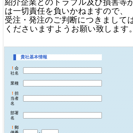
紹介企業とのトラブル及び損害等
は一切責任を負いかねますので、
受注・発注のご判断につきまして
くださいますようお願い致します
貴社基本情報
！
会
社名
業種
！
担
当者
名
部署
名
！
郵
便番
-