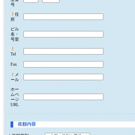
号
！
住
所
ビル
名・
号室
！
Tel
Fax
！
メ
ール
ホー
ムペ
ージ
URL
依頼内容