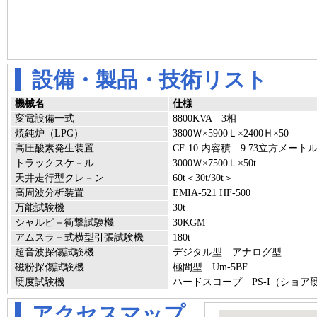
設備・製品・技術リスト
機械名
仕様
変電設備一式
8800KVA 3相
焼鈍炉（LPG）
3800Ｗ×5900Ｌ×2400Ｈ×50
高圧酸素発生装置
CF-10 内容積 9.73立方メート
トラックスケ－ル
3000Ｗ×7500Ｌ×50t
天井走行型クレ－ン
60t＜30t/30t＞
高周波分析装置
EMIA-521 HF-500
万能試験機
30t
シャルピ－衝撃試験機
30KGM
アムスラ－式横型引張試験機
180t
超音波探傷試験機
デジタル型 アナログ型
磁粉探傷試験機
極間型 Um-5BF
硬度試験機
ハードスコープ PS-I（ショア
アクセスマップ