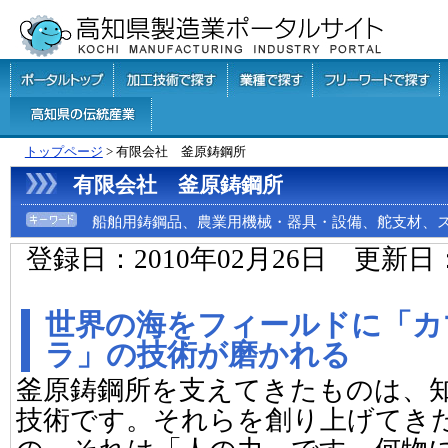
トップページ
> 有限会社 釜原鋳鋼所
有限会社 釜原鋳鋼所
船舶用鋳鋼品、農業用機械・器具・設備、舵支材、スタ
登録日：2010年02月26日 更新日
世界の海をフィールドに「カ
ラ」の技術が磨かれる
釜原鋳鋼所を支えてきたものは、
技術です。それらを創り上げてき