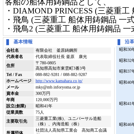
客船の船体用鋳鋼品として、
・DIAMOND PRINCESS (三菱重
・飛鳥 (三菱重工 船体用鋳鋼品 一式
・飛鳥2 (三菱重工 船体用鋳鋼品 一
基本情報
沿
昭和30
会社名
有限会社 釜原鋳鋼所
代表者名
代表取締役社長 釜原 康光
昭和32
〒780-0805
住所
高知県高知市東雲町3番3号
昭和37
Tel / Fax
088-882-9281 / 088-882-9287
ホームページ
http://www.kamahara.co.jp/
昭和40
メール
mky@mb.inforyoma.or.jp
資本金
300万円
年商
120,000万円
昭和41
設立(創業)
昭和41年
従業員数
75人
三菱重工業(株)、ユニバーサル造船
主要取引先
（株）、内海造船（株）
昭和46
社団法人高知県工業会 高知商工会議
所属団体