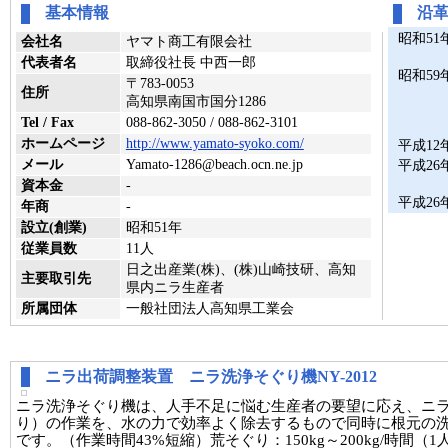
基本情報
沿
昭和51
会社名
ヤマト商工有限会社
代表者名
取締役社長 中西一郎
昭和59
〒783-0053
住所
高知県南国市国分1286
Tel / Fax
088-862-3050 / 088-862-3101
ホームページ
http://www.yamato-syoko.com/
平成12
メール
Yamato-1286@beach.ocn.ne.jp
平成26
資本金
-
平成26
年商
-
設立(創業)
昭和51年
従業員数
11人
日之出産業(株)、(株)山崎技研、高知
主要取引先
県内ニラ生産者
所属団体
一般社団法人高知県工業会
ニラ出荷調整装置 ニラ洗浄そぐり機NY-2012
ニラ洗浄そぐり機は、人手不足に悩む生産者の要望に応え、ニ
り）の作業を、水の力で効率よく除去するもので同時に根元の
です。（作業時間43%短縮）荒そぐり：150kg～200kg/時間（1人