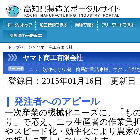
トップページ
> ヤマト商工有限会社
ヤマト商工有限会社
ニラ、洗浄そぐり機、簡易計量結束機、オクラ自動
登録日：2015年01月16日 更新日
発注者へのアピール
一次産業の機械化ニーズに、「も
り」で応え、ニラ生産者の作業負
やスピード化・効率化により農家