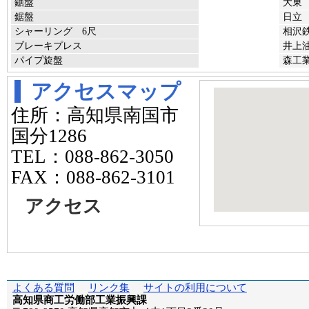
鋸盤
大東
鋸盤
日立
シャーリング 6尺
相沢鉄
ブレーキプレス
井上
パイプ旋盤
森工業
アクセスマップ
住所：高知県南国市
国分1286
TEL：088-862-3050
FAX：088-862-3101
アクセス
よくある質問
リンク集
サイトの利用について
高知県商工労働部工業振興課