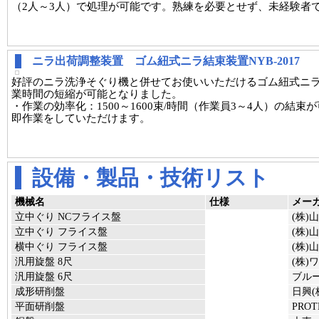
（2人～3人）で処理が可能です。熟練を必要とせず、未経験者
ニラ出荷調整装置 ゴム紐式ニラ結束装置NYB-2017
好評のニラ洗浄そぐり機と併せてお使いいただけるゴム紐式ニ
業時間の短縮が可能となりました。
・作業の効率化：1500～1600束/時間（作業員3～4人）の結
即作業をしていただけます。
設備・製品・技術リスト
機械名
仕様
メー
立中ぐり NCフライス盤
(株)
立中ぐり フライス盤
(株)
横中ぐり フライス盤
(株)
汎用旋盤 8尺
(株)
汎用旋盤 6尺
ブルー
成形研削盤
日興(
平面研削盤
PROT