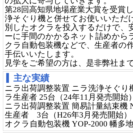
の拡大に寄与していきます。
第28回高知県地場産業大賞を受賞
浄そぐり機と併せてお使いいただ
別したオクラを投入するだけで、
ーに手間のかかるネット詰めから
クラ自動包装機などで、生産者の
手伝いいたします。
見学をご希望の方は、是非弊社ま
主な実績
ニラ出荷調整装置 ニラ洗浄そぐり機 
ラ生産者 25台（24年11月発売開始
ニラ出荷調整装置 簡易計量結束機 NY
生産者 3台（H26年3月発売開始）
オクラ自動包装機 YOP-2000 幡多地