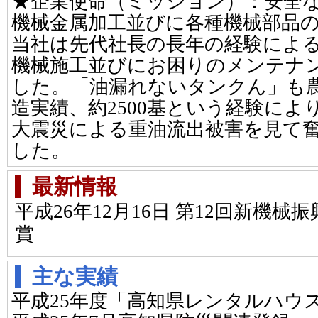
★企業使命（ミッション）：安全
機械金属加工並びに各種機械部品
当社は先代社長の長年の経験によ
機械施工並びにお困りのメンテナ
した。「油漏れないタンクん」も
造実績、約2500基という経験により、
大震災による重油流出被害を見て
した。
最新情報
平成26年12月16日 第12回新機
賞
主な実績
平成25年度「高知県レンタルハウ