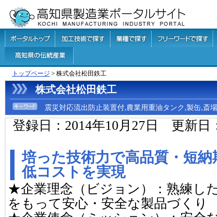
トップページ
> 株式会社松田鉄工
株式会社松田鉄工
震災対応流出防止装置付,農業用重油タンク,製缶,斎
登録日：2014年10月27日 更新日
培った技術力で高品質・短納
低コストを実現
★企業理念（ビジョン）：熟練し
をもって安心・安全な製品づくり