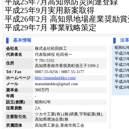
平成25年7月高知県防災関連登録
平成25年9月実用新案取得
平成26年2月 高知県地場産業奨励
平成29年7月 事業戦略策定
基本情報
沿
昭和62
会社名
株式会社松田鉄工
平成25
代表者名
代表取締役 松田裕一
平成25
〒781-5332
住所
平成25
高知県香南市香我美町徳王子3309-2
平成25
Tel / Fax
0887-55-0256 / 0887-55-1177
平成25
ホームページ
http://matsudatekko.com/
平成26
メール
matsudatekko@gmail.com
平成26
資本金
300万円
年商
-
設立(創業)
昭和62年
従業員数
2人
ツカサ工業(有),(株)研農,宇和鉱業(株),
主要取引先
高知県廃油企業(株
所属団体
高知県工業会,香南市商工会