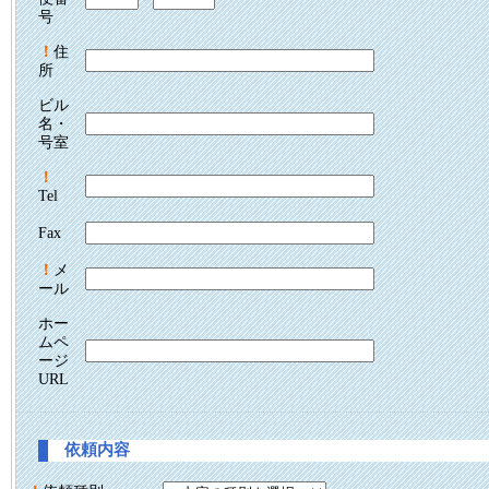
号
！
住
所
ビル
名・
号室
！
Tel
Fax
！
メ
ール
ホー
ムペ
ージ
URL
依頼内容