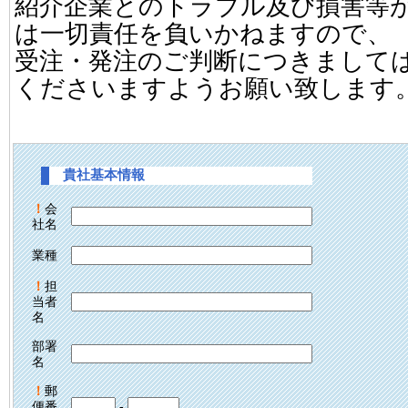
紹介企業とのトラブル及び損害等
は一切責任を負いかねますので、
受注・発注のご判断につきまして
くださいますようお願い致します
貴社基本情報
！
会
社名
業種
！
担
当者
名
部署
名
！
郵
便番
-