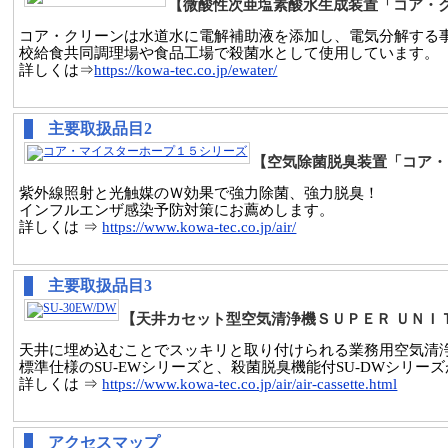
【微酸性次亜塩素酸水生成装置「コア・
コア・クリーンは水道水に電解補助液を添加し、電気分解する事
校給食共同調理場や食品工場で殺菌水として使用しています。
詳しくは⇒
https://kowa-tec.co.jp/ewater/
主要取扱品目2
【空気除菌脱臭装置「コア・
紫外線照射と光触媒のＷ効果で強力除菌、強力脱臭！
インフルエンザ感染予防対策にお薦めします。
詳しくは ⇒
https://www.kowa-tec.co.jp/air/
主要取扱品目3
【天井カセット型空気清浄機ＳＵＰＥＲ ＵＮＩ
天井に埋め込むことでスッキリと取り付けられる業務用空気清
標準仕様のSU-EWシリーズと、殺菌脱臭機能付SU-DWシリー
詳しくは ⇒
https://www.kowa-tec.co.jp/air/air-cassette.html
アクセスマップ