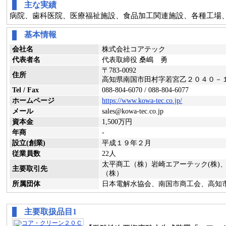
主な実績
病院、歯科医院、医療福祉施設、食品加工関連施設、各種工場
基本情報
会社名
株式会社コアテック
代表者名
代表取締役 桑嶋 勇
〒783-0092
住所
高知県南国市田村字若宮乙２０４０－
Tel / Fax
088-804-6070 / 088-804-6077
ホームページ
https://www.kowa-tec.co.jp/
メール
sales@kowa-tec.co.jp
資本金
1,500万円
年商
-
設立(創業)
平成１９年２月
従業員数
22人
太平商工（株）岩崎エアーテック(株)
主要取引先
（株）
所属団体
日本電解水協会、南国市商工会、高知
主要取扱品目1