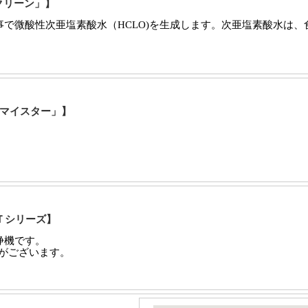
クリーン」】
で微酸性次亜塩素酸水（HCLO)を生成します。次亜塩素酸水は
マイスター」】
Ｔシリーズ】
浄機です。
ズがございます。