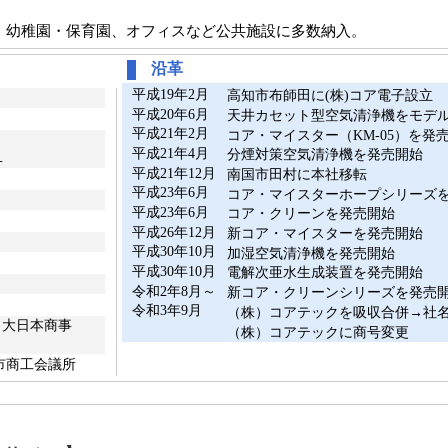
、幼稚園・保育園、オフィスなど公共施設に多数納入。
沿革
平成19年2月
高知市布師田に(株)コア電子設立
平成20年6月
天井カセット型空気清浄機をモデ
平成21年2月
コア・マイスター（KM-05）を発
平成21年4月
分煙対策空気清浄機を発売開始
１
平成21年12月
南国市田村に本社移転
平成23年6月
コア・マイスターホープシリーズ
平成23年6月
コア・クリーンを発売開始
平成26年12月
新コア・マイスターを発売開始
平成30年10月
加湿空気清浄機を発売開始
平成30年10月
電解次亜水生成装置を発売開始
令和2年8月～
新コア・クリーンシリーズを発売
令和3年9月
（株）コアテックを吸収合併→社
、大日本商事
（株）コアテックに商号変更
市商工会議所