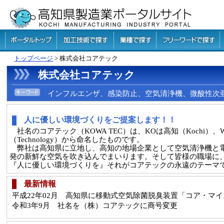
トップページ
> 株式会社コアテック
株式会社コアテック
インフルエンザ、感染防止、空気清浄機、微酸性次亜塩
人に優しい環境づくりをご提案します！！
社名のコアテック（KOWA TEC）は、KOは高知（Kochi）、Wは
（Technology）から命名したものです。
弊社は高知県に立地し、高知の地場企業として空気清浄機と電
発の新鮮な空気を吹き込んでまいります。そして皆様の職場に
『人に優しい環境づくりを』それがコアテックの永遠のテーマ
最新情報
平成22年02月 高知県に移動式空気除菌脱臭装置「コア・マ
令和3年9月 社名を（株）コアテックに商号変更